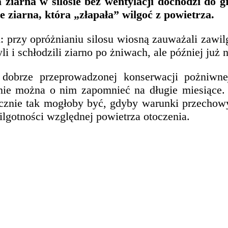
ziarna w silosie bez wentylacji dochodzi do g
ie ziarna, która „złapała” wilgoć z powietrza
.
 przy opróżnianiu silosu wiosną zauważali zawilgo
 i schłodzili ziarno po żniwach, ale później już n
dobrze przeprowadzonej konserwacji pożniwne
nie można o nim zapomnieć na długie miesiące. 
cznie tak mogłoby być, gdyby warunki przechowy
wilgotności względnej powietrza otoczenia.