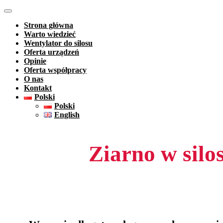
Skip
Wentylacja Ziarna
to
Wentyluj Ziarno pod Kontrolą
Strona główna
content
Warto wiedzieć
Wentylator do silosu
Oferta urządzeń
Opinie
Oferta współpracy
O nas
Kontakt
Polski
Polski
English
Ziarno w silo