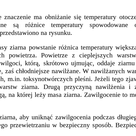
naczenie ma obniżanie się temperatury otocze
ieczne są różnice temperatury spowodowane
przedstawiono na rysunku.
y ziarna powstanie różnica temperatury większa 
h powietrza. Powietrze z cieplejszych warst
wilgoci, którą, skrótowo ujmując, oddaje ziarnu
e, zaś chłodniejsze nawilżane. W nawilżanych wa
, m.in. toksynotwórczych pleśni. Jeżeli tego zja
warstw ziarna. Drugą przyczyną nawilżenia i
gą, na której leży masa ziarna. Zawilgocenie t
ziarna, aby uniknąć zawilgocenia podczas długie
go przewietrzaniu w bezpieczny sposób. Bezpie