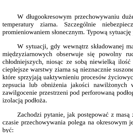
W długookresowym przechowywaniu duże z
temperatury ziarna. Szczególnie niebezp
promieniowaniem słonecznym. Typową sytuację 
W sytuacji, gdy wewnątrz składowanej mas
międzyziarnowych obserwuje się powolny ruc
chłodniejszych, niosąc ze sobą niewielką ilość 
cieplejsze warstwy ziarna są nieznacznie suszon
które sprzyjają uaktywnieniu procesów życiowych
zepsucia lub obniżenia jakości nawilżonych 
zawilgocenie przestrzeni pod perforowaną podło
izolacją podłoża.
Zachodzi pytanie, jak postępować z masą 
czasie przechowywania polega na okresowym je
być: